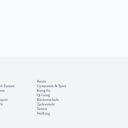
Boule
nd-Turnen
Gymnastik & Spiel
nen
Kung Fu
Qi Gong
sport
Rückenschule
it
Taekwondo
Tennis
Walking