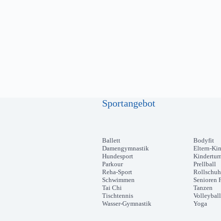
Sportangebot
Ballett
Bodyfit
Damengymnastik
Eltern-Ki
Hundesport
Kindertur
Parkour
Prellball
Reha-Sport
Rollschuh
Schwimmen
Senioren F
Tai Chi
Tanzen
Tischtennis
Volleyball
Wasser-Gymnastik
Yoga