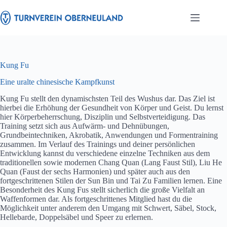
Zum
Inhalt
springen
Kung Fu
Eine uralte chinesische Kampfkunst
Kung Fu stellt den dynamischsten Teil des Wushus dar. Das Ziel ist
hierbei die Erhöhung der Gesundheit von Körper und Geist. Du lernst
hier Körperbeherrschung, Disziplin und Selbstverteidigung. Das
Training setzt sich aus Aufwärm- und Dehnübungen,
Grundbeintechniken, Akrobatik, Anwendungen und Formentraining
zusammen. Im Verlauf des Trainings und deiner persönlichen
Entwicklung kannst du verschiedene einzelne Techniken aus dem
traditionellen sowie modernen Chang Quan (Lang Faust Stil), Liu He
Quan (Faust der sechs Harmonien) und später auch aus den
fortgeschrittenen Stilen der Sun Bin und Tai Zu Familien lernen. Eine
Besonderheit des Kung Fus stellt sicherlich die große Vielfalt an
Waffenformen dar. Als fortgeschrittenes Mitglied hast du die
Möglichkeit unter anderem den Umgang mit Schwert, Säbel, Stock,
Hellebarde, Doppelsäbel und Speer zu erlernen.