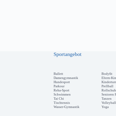
Sportangebot
Ballett
Bodyfit
Damengymnastik
Eltern-Ki
Hundesport
Kindertur
Parkour
Prellball
Reha-Sport
Rollschuh
Schwimmen
Senioren F
Tai Chi
Tanzen
Tischtennis
Volleyball
Wasser-Gymnastik
Yoga