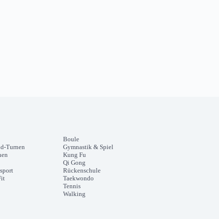
Boule
nd-Turnen
Gymnastik & Spiel
nen
Kung Fu
Qi Gong
sport
Rückenschule
it
Taekwondo
Tennis
Walking