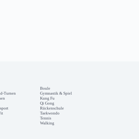
Boule
nd-Turnen
Gymnastik & Spiel
nen
Kung Fu
Qi Gong
sport
Rückenschule
it
Taekwondo
Tennis
Walking