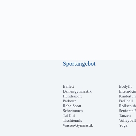
Sportangebot
Ballett
Bodyfit
Damengymnastik
Eltern-Ki
Hundesport
Kindertur
Parkour
Prellball
Reha-Sport
Rollschuh
Schwimmen
Senioren F
Tai Chi
Tanzen
Tischtennis
Volleyball
Wasser-Gymnastik
Yoga