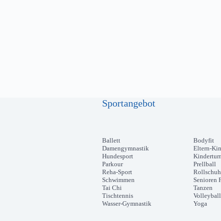
Sportangebot
Ballett
Bodyfit
Damengymnastik
Eltern-Ki
Hundesport
Kindertur
Parkour
Prellball
Reha-Sport
Rollschuh
Schwimmen
Senioren F
Tai Chi
Tanzen
Tischtennis
Volleyball
Wasser-Gymnastik
Yoga