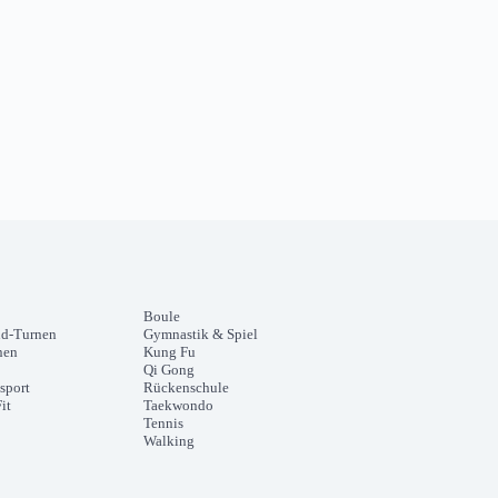
Boule
nd-Turnen
Gymnastik & Spiel
nen
Kung Fu
Qi Gong
sport
Rückenschule
it
Taekwondo
Tennis
Walking